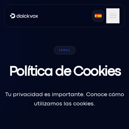
menu
expand_more
Productos
LEGAL
expand_more
Industrias
expand_more
Portales
Política de Cookies
Tu privacidad es importante. Conoce cómo
utilizamos las cookies.