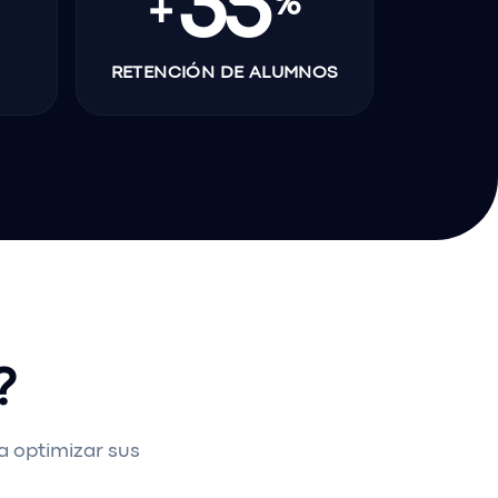
35
%
+
RETENCIÓN DE ALUMNOS
?
a optimizar sus