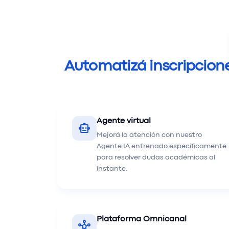
Automatizá inscripcione
Agente virtual
smart_toy
Mejorá la atención con nuestro
Agente IA entrenado específicamente
para resolver dudas académicas al
instante.
Plataforma Omnicanal
hub