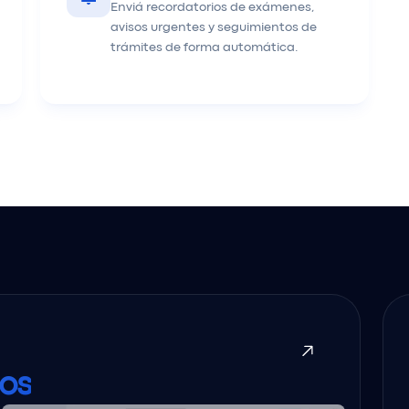
Enviá recordatorios de exámenes,
avisos urgentes y seguimientos de
trámites de forma automática.
os