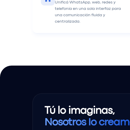
Unificá WhatsApp, web, redes y
telefonía en una sola interfaz para
una comunicación fluida y
centralizada.
Tú lo imaginas,
Nosotros lo cream