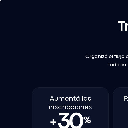
T
Organizá el fluj
todo su 
Aumentá las
R
inscripciones
30
%
+