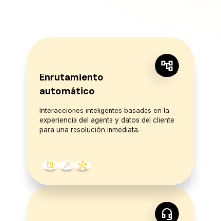
account_tree
Enrutamiento
automático
Interacciones inteligentes basadas en la
experiencia del agente y datos del cliente
para una resolución inmediata.
route
call_made
hub
headset_mic