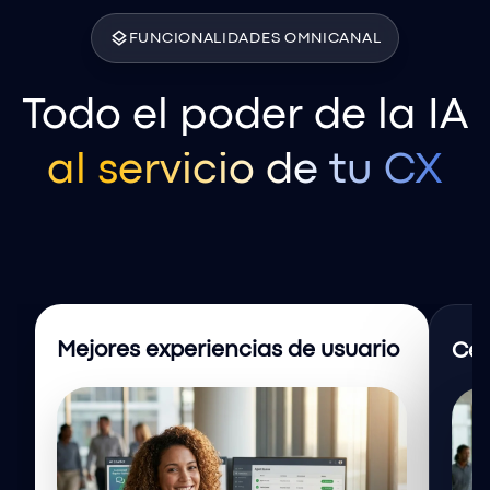
layers
FUNCIONALIDADES OMNICANAL
Todo el poder de la IA
al servicio de tu CX
Mejores experiencias de usuario
Cen