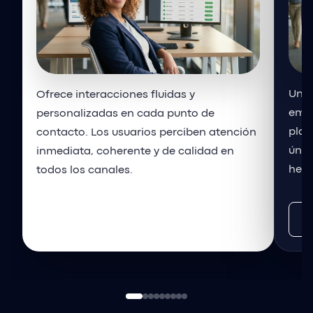
Unif
Ofrece interacciones fluidas y
emai
personalizadas en cada punto de
plat
contacto. Los usuarios perciben atención
únic
inmediata, coherente y de calidad en
herr
todos los canales.
Solicitar información