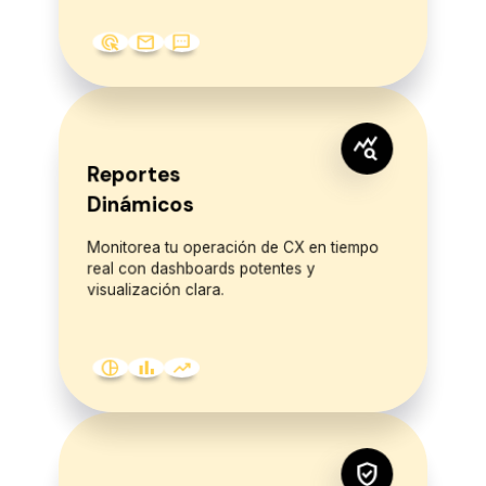
ads_click
mail
sms
query_stats
Reportes
Dinámicos
Monitorea tu operación de CX en tiempo
real con dashboards potentes y
visualización clara.
pie_chart
bar_chart
trending_up
verified_user