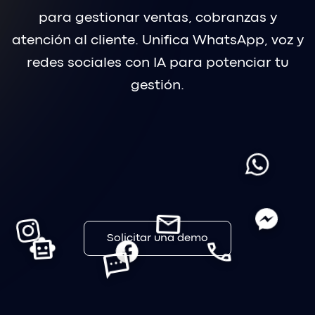
para gestionar ventas, cobranzas y
atención al cliente. Unifica WhatsApp, voz y
redes sociales con IA para potenciar tu
gestión.
Omnichannel
Tus herramientas en un solo lugar
mail
smart_toy
Solicitar una demo
call
sms