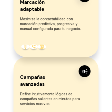
Marcación
adaptable
Maximiza la contactabilidad con
marcación predictiva, progresiva y
manual configurada para tu negocio.
dialpad
dialer_sip
contacts
campaign
Campañas
avanzadas
Define intuitivamente lógicas de
campañas salientes en minutos para
servicios masivos.