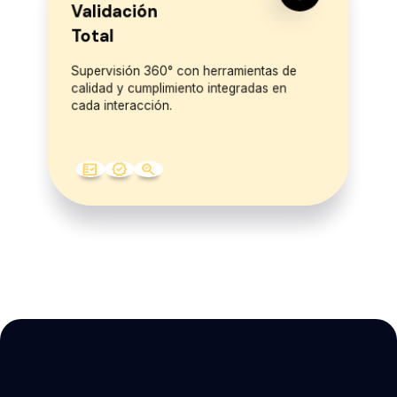
Validación
Total
Supervisión 360° con herramientas de
calidad y cumplimiento integradas en
cada interacción.
fact_check
verified
search_check