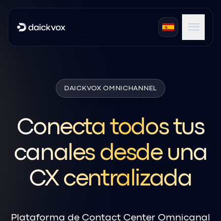
menu
expand_more
Productos
expand_more
DAICKVOX OMNICHANNEL
Industrias
expand_more
Portales
Conecta todos tus
canales desde una
CX centralizada
Plataforma de Contact Center Omnicanal