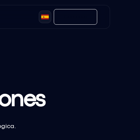
Contacto
iones
ógica.