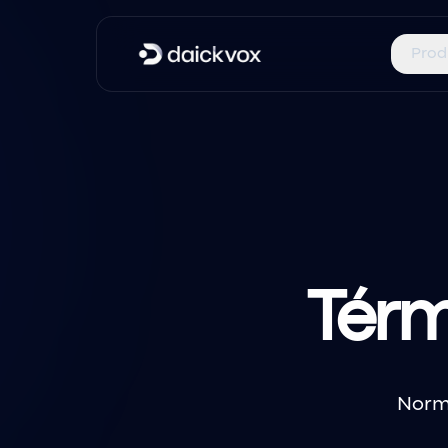
Prod
Térm
Norma