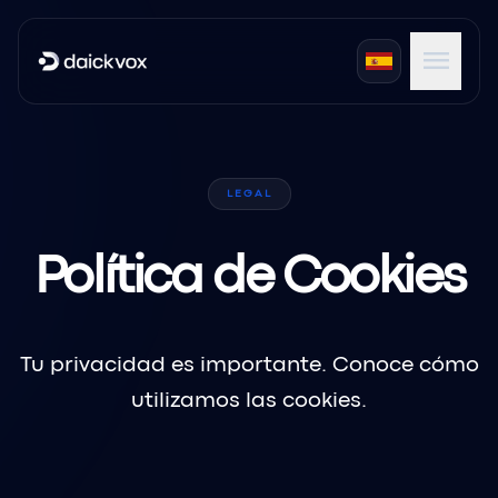
menu
expand_more
Productos
LEGAL
expand_more
Industrias
expand_more
Portales
Política de Cookies
Tu privacidad es importante. Conoce cómo
utilizamos las cookies.